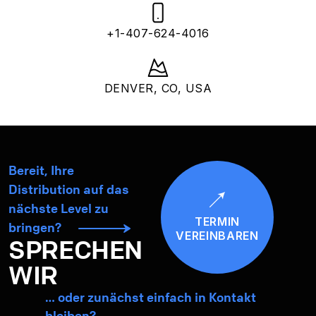
+1-407-624-4016
DENVER, CO, USA
Bereit, Ihre
Distribution auf das
nächste Level zu
TERMIN
bringen?
VEREINBAREN
SPRECHEN
WIR
… oder zunächst einfach in Kontakt
bleiben?